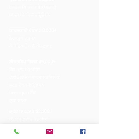
ਗੋਲਡਨ ਪੈਸੀਫਿਕ ਬੈਂਕ/ਸੋਫਾਈ
ਥਾਮਸ ਪੀ. ਵਿਨ ਫਾਊਂਡੇਸ਼ਨ
ਕਾਰਜਕਾਰੀ ਫੋਰਮ $10,000+
ਨੌਰਥਰੂਪ ਗ੍ਰੁਮਨ
ਪੈਸੀਫਿਕ ਗੈਸ & ਐੱਲ
ctric
ਲੀਡਰਸ਼ਿਪ ਗਿਲਡ $5,000+
ਬੈਂਕ ਆਫ ਅਮਰੀਕਾ
ਕੈਲੀਫੋਰਨੀਆ ਵਾਟਰ ਸਰਵਿਸ ਕੰ.
ਸੂਟਰ ਹੈਲਥ ਫਾਊਂਡੇਸ਼ਨ
Umpqua ਬੈਂਕ
ਯੂਬਾ ਕਾਲਜ
ਗ੍ਰੋਥ ਪਾਰਟਨਰ $2,500+
ਐਂਟਰਪ੍ਰਾਈਜ਼ ਰੈਂਚਰੀਆ
ਮਕੈਨਿਕਸ ਬੈਂਕ
ਟ੍ਰਾਈ ਕਾਉਂਟੀਜ਼ ਬੈਂਕ