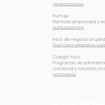
negocio.ca.gov
Puntaje
Mentoría empresarial y 
puntuación.org
Inicio de negocio propi
Guía para veteranos para
Colegio Yuba
Programas de administra
comercial y minorista, p
yc.yccd.edu