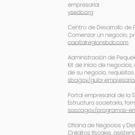
empresarial
ysedc.org
Centro de Desarrollo de
Comenzar un negocio, pre
capitalregionsbdc.com
Administración de Peque
Kit de inicio de negocios,
de su negocio, requisito
sba.gov/guía-empresaria
Portal empresarial de la 
Estructura societaria, for
sos.ca.gov/programas-em
Oficina de Negocios y Des
Créditos fiscales, asiste