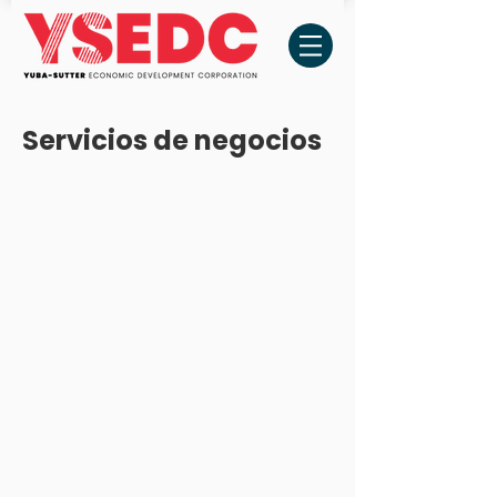
Servicios de negocios
Programa de Expansión y
Retención de Empresas
(BEAR)
BEAR Essentials es un
componente central del
programa de desarrollo
económico de YSEDC y está
diseñado para evitar que las
empresas de Yuba-Sutter se
trasladen, ayudarlas a