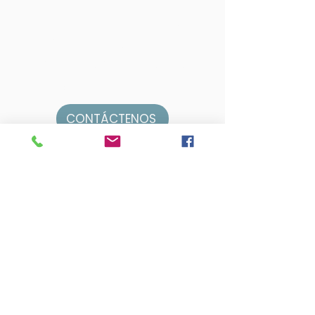
Deje de preocuparse por el
futuro de su negocio y, en su
lugar, obtenga el apoyo que
necesita para hacer crecer su
negocio. ¡Llámenos hoy!
CONTÁCTENOS
950 Tharp Road, Suite 1303
Ciudad de Yuba, CA 95993
(530) 751-8555